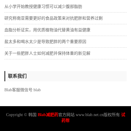
从小学开始教授健康习惯可以减少腹部脂肪
研究称南亚需要更好的食品政策来对抗肥胖和营养过剩
血脂分析证实，用优质植物油代替黄油有益健康
盐太多和喝水太少是导致肥胖的两个重要原因
关于一些肥胖人士如何减肥并保持体重的新见解
联系我们
Blab客服微信号:blab
Copyright © 韩国
Blab减肥药
官方网站 www.blab.net.cn版权所有
试
药帮