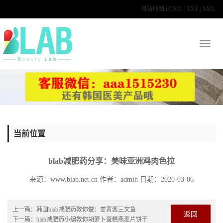
网站地图:
HTML
|
TXT
|
XML
Toggl
naviga
当前位置
blab减肥药分享：美味亚洲鸡肉色拉
来源：www.blab.net.cn
作者：
admin
日期：2020-03-06
上一篇：
韩国blab减肥药教你做：姜黄酱三文鱼
返回
下一篇：
blab减肥药小编教你胡萝卜蛋糕燕麦片饼干