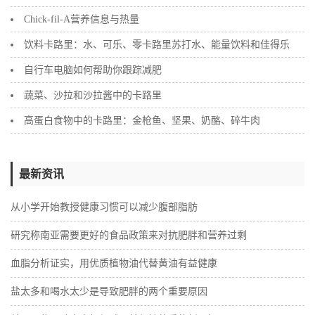
Chick-fil-A营养信息与热量
饮料卡路里：水、可乐、零卡路里苏打水、能量饮料和佳得乐
自行车电脑如何帮助你跟踪减肥
蔬菜、沙拉和沙拉酱中的卡路里
高蛋白食物中的卡路里：金枪鱼、坚果、奶酪、碎牛肉
最新资讯
从小学开始教授健康习惯可以减少腹部脂肪
研究称南亚需要更好的食品政策来对抗肥胖和营养过剩
血脂分析证实，用优质植物油代替黄油有益健康
盐太多和喝水太少是导致肥胖的两个重要原因