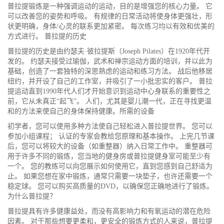
普拉提锻炼是一种强调运动的运动，目的是增强您的核心力量。 它
可以改善您的姿势和呼吸。 有规律的日常活动将使身体更强壮，形
状更明确，身体/心灵的联系更加紧密。 每次练习均以有效和优美的
方式进行。 普拉提的历史
普拉提的历史是由约瑟夫·彼拉提斯（Joseph Pilates）在1920年代开
发的。 约瑟夫接受过瑜伽，武术和禅宗运动方面的培训，并以此为
基础，创造了一套独特的深思熟虑的运动和练习方法。 战后他移居
纽约，并开设了自己的工作室，并吸引了一小批忠实的客户。 普拉
提运动直到1990年代人们才开始意识到运动中心身联系的重要性之
前，它从未真正“起飞”。 人们，尤其是婴儿潮一代，正在寻找更温
和的方法来使自己的身体保持健康。
所需的设备
初学者，您可以使用多种方法使自己轻松进入普拉提世界。 您可以
参加小组课程； 认证的专家会教给您原理和基本操作。 上完几节课
后，您可以将较大的设备（如重整器）纳入日常工作中。 重整器可
用于许多不同的锻炼，您当地的健身房或普拉提健身室可能至少有
一个。 您的教练可以向您展示如何使用它，直到您感到自己舒适为
止。 如果您想在家中锻炼，通常只需要一块垫子，也许还需要一个
稳定球。 您可以购买高质量的DVD，以确保您正确地进行了锻炼。
为什么普拉提？
普拉提具有许多健康益处，而没有高影响力和有氧运动的潜在危险
因素。 对于那些想要更柔和，更安全的锻炼方式的人来说，普拉提