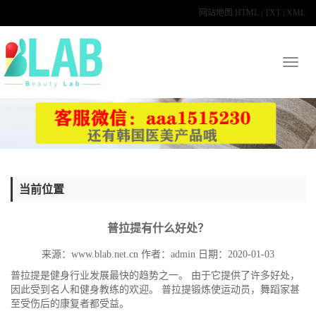
网站地图:
HTML
|
TXT
|
XML
Toggl
naviga
当前位置
普拉提有什么好处？
来源：www.blab.net.cn
作者：
admin
日期：2020-01-03
普拉提是健身行业发展最快的趋势之一。 由于它提供了许多好处，
因此受到名人和健身教练的欢迎。 普拉提锻炼使运动员，舞蹈家甚
至受伤后的康复者都受益。